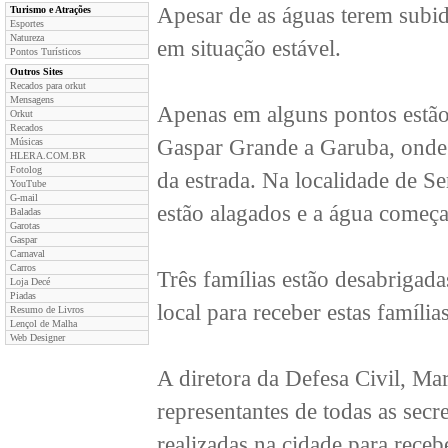
Apesar de as águas terem subi
Turismo e Atrações
Esportes
Natureza
em situação estável.
Pontos Turísticos
Outros Sites
Recados para orkut
Mensagens
Apenas em alguns pontos estão
Orkut
Recados
Gaspar Grande a Garuba, onde a
Músicas
HLERA.COM.BR
Fotolog
da estrada. Na localidade de S
YouTube
G-mail
estão alagados e a água começa
Baladas
Garotas
Gaspar
Carnaval
Carros
Três famílias estão desabrigada
Loja Decé
Piadas
local para receber estas famílias
Resumo de Livros
Lençol de Malha
Web Designer
A diretora da Defesa Civil, Ma
representantes de todas as secr
realizadas na cidade para receb