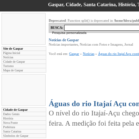
Gaspar, Cidade, Santa Catarina, História, T
Deprecated
: Function split() is deprecated in
/home/hlera/publ
BUSCA:
Pesquisa personalizada
Notícias de Gaspar
Notícias importantes, Notícias com Fotos e Imagens, Jornal
Site de Gaspar
Página Inicial
Você está em:
Gaspar
»
Notícias
»
Águas do rio Itajaí Açu con
Notícias
Cidade de Gaspar
Turismo
Mapa de Gaspar
Águas do rio Itajaí Açu c
Cidade de Gaspar
O nível do rio Itajaí-Açu cheg
Dados Gerais
História
feira. A medição foi feita pel
Nova Ponte
Prefeitura
Santa Catarina
Símbolos de Gaspar