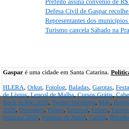
Prefeito assina convênio de R
Defesa Civil de Gaspar recolhe
Representantes dos municípios
Turismo cancela Sábado na Pra
Gaspar
é uma cidade em Santa Catarina.
Políti
HLERA
,
Orkut
,
Fotolog
,
Baladas
,
Garotas
,
Fest
de Livros
,
Lençol de Malha
,
Cursos Grátis
,
Cabe
Rock in Rio 2015
,
Twitter brasileiro
,
Mãe
,
Roup
2026
,
Desenhos
,
Países
,
Enxoval
,
Frases
,
Famos
Notícias 2026
,
Poemas de Amor
,
Carros
,
Recados