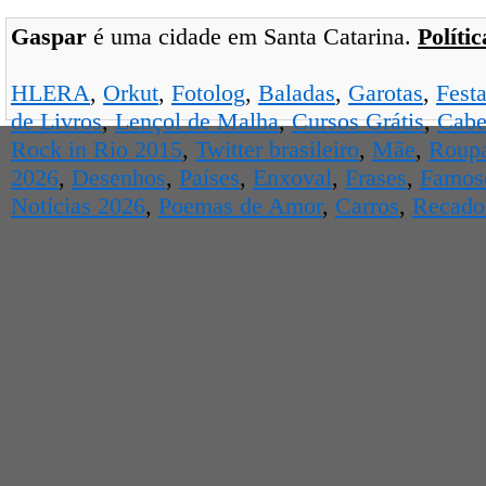
Gaspar
é uma cidade em Santa Catarina.
Políti
HLERA
,
Orkut
,
Fotolog
,
Baladas
,
Garotas
,
Fest
de Livros
,
Lençol de Malha
,
Cursos Grátis
,
Cabe
Rock in Rio 2015
,
Twitter brasileiro
,
Mãe
,
Roup
2026
,
Desenhos
,
Países
,
Enxoval
,
Frases
,
Famos
Notícias 2026
,
Poemas de Amor
,
Carros
,
Recados