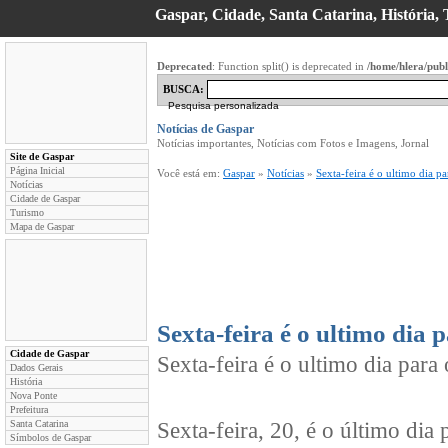
Gaspar, Cidade, Santa Catarina, História, T
Deprecated
: Function split() is deprecated in
/home/hlera/publ
BUSCA:
Pesquisa personalizada
Notícias de Gaspar
Notícias importantes, Notícias com Fotos e Imagens, Jornal
Site de Gaspar
Página Inicial
Você está em:
Gaspar
»
Notícias
»
Sexta-feira é o ultimo dia p
Notícias
Cidade de Gaspar
Turismo
Mapa de Gaspar
Sexta-feira é o ultimo dia
Cidade de Gaspar
Sexta-feira é o ultimo dia par
Dados Gerais
História
Nova Ponte
Prefeitura
Santa Catarina
Sexta-feira, 20, é o último dia
Símbolos de Gaspar