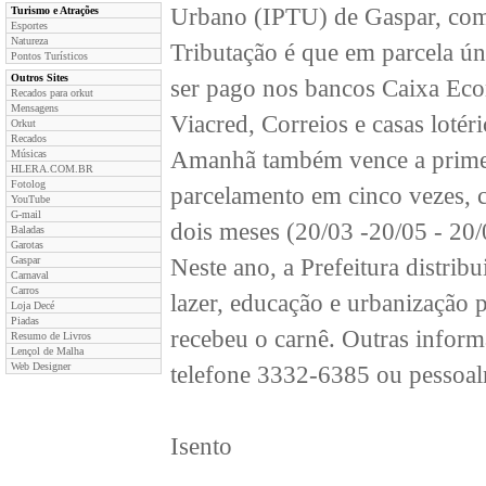
Urbano (IPTU) de Gaspar, com
Turismo e Atrações
Esportes
Natureza
Tributação é que em parcela ún
Pontos Turísticos
Outros Sites
ser pago nos bancos Caixa Eco
Recados para orkut
Mensagens
Viacred, Correios e casas lotéri
Orkut
Recados
Amanhã também vence a primeir
Músicas
HLERA.COM.BR
Fotolog
parcelamento em cinco vezes, 
YouTube
G-mail
dois meses (20/03 -20/05 - 20/
Baladas
Garotas
Gaspar
Neste ano, a Prefeitura distri
Carnaval
Carros
lazer, educação e urbanização 
Loja Decé
Piadas
recebeu o carnê. Outras inform
Resumo de Livros
Lençol de Malha
Web Designer
telefone 3332-6385 ou pessoal
Isento