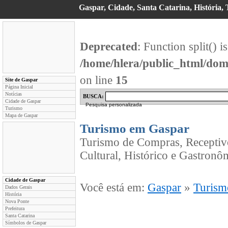
Gaspar, Cidade, Santa Catarina, História, T
Deprecated
: Function split() i
/home/hlera/public_html/dom
on line
15
Site de Gaspar
Página Inicial
Notícias
BUSCA:
Cidade de Gaspar
Pesquisa personalizada
Turismo
Mapa de Gaspar
Turismo em Gaspar
Turismo de Compras, Receptivo
Cultural, Histórico e Gastronô
Cidade de Gaspar
Você está em:
Gaspar
»
Turism
Dados Gerais
História
Nova Ponte
Prefeitura
Santa Catarina
Símbolos de Gaspar