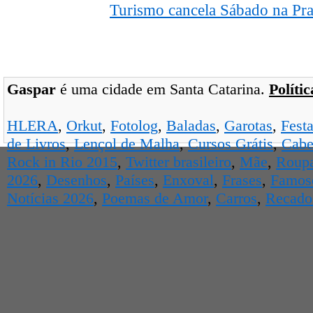
Turismo cancela Sábado na Pra
Gaspar
é uma cidade em Santa Catarina.
Políti
HLERA
,
Orkut
,
Fotolog
,
Baladas
,
Garotas
,
Fest
de Livros
,
Lençol de Malha
,
Cursos Grátis
,
Cabe
Rock in Rio 2015
,
Twitter brasileiro
,
Mãe
,
Roup
2026
,
Desenhos
,
Países
,
Enxoval
,
Frases
,
Famos
Notícias 2026
,
Poemas de Amor
,
Carros
,
Recados